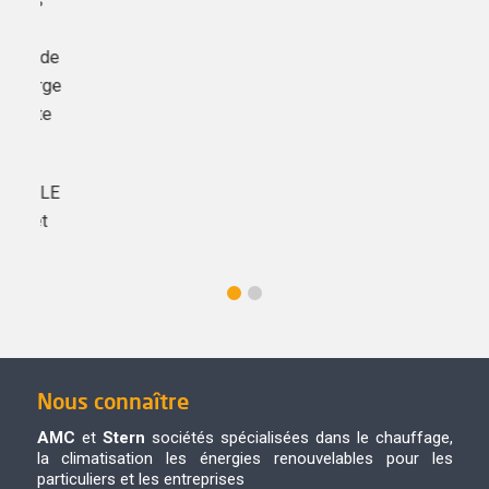
onnels
s et
ficier de
une large
s haute
ARTIPOLE
lain et
Nous connaître
AMC
et
Stern
sociétés spécialisées dans le chauffage,
la climatisation les énergies renouvelables pour les
particuliers et les entreprises